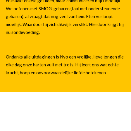
en maakt enkele geluiden, maar communiceren blijft moeilijk.
We oefenen met SMOG-gebaren (taal met ondersteunende
gebaren), al vraagt dat nog veel van hem. Eten verloopt
moeilijk. Waardoor hij zich dikwijls verslikt. Hierdoor krijgt hij
nu sondevoeding.
Ondanks alle uitdagingen is Nyo een vrolijke, lieve jongen die
elke dag onze harten vult met trots. Hij leert ons wat echte
kracht, hoop en onvoorwaardelijke liefde betekenen.
Soms vragen we ons af: is hij gelukkig op dit moment?
Als het antwoord “ja” is, dan telt dat het meest. Niet de
mijlpalen, niet de verwachtingen van anderen, maar zijn geluk.