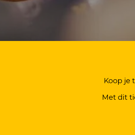
Koop je 
Met dit t