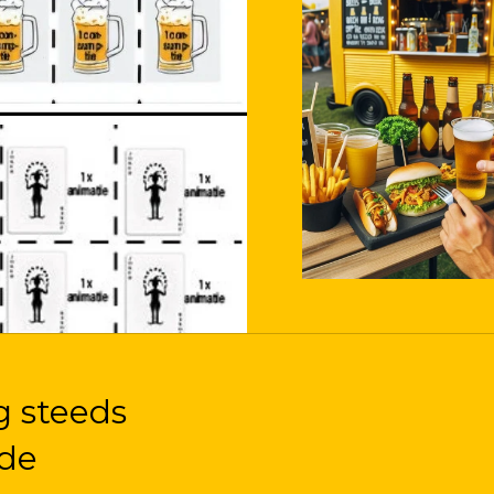
g steeds
 de