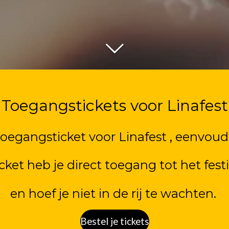
Toegangstickets voor Linafest
toegangsticket voor Linafest , eenvoudi
icket heb je direct toegang tot het festi
en hoef je niet in de rij te wachten.
Bestel je tickets