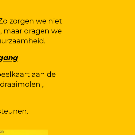
 Zo zorgen we niet
l, maar dragen we
duurzaamheid.
egang
eelkaart aan de
draaimolen ,
steunen.